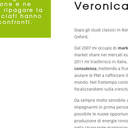
Veronica
ione e ne
 ripagare la
ociati hanno
confronti.
Dopo gli studi classici in R
Oxford.
Dal 2007 mi occupo di
mark
market share nei mercati eu
2011 mi trasferisco in Itali
consulenza
, mettendo a fru
aiutare le PMI a rafforzare i
mondo. Nel frattempo conti
focalizzandomi sulla cresci
Da sempre molto sensibile 
impegnarmi in prima person
possibile le nuove opportunit
produzione di energie rinno
nella stragrande maggioran