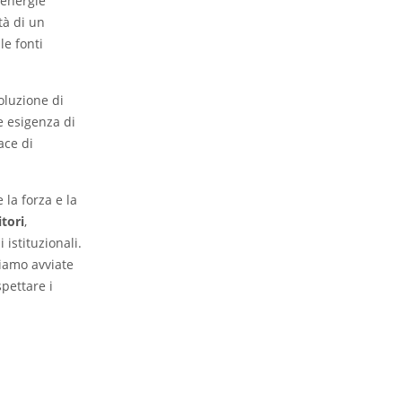
 energie
tà di un
le fonti
oluzione di
te esigenza di
ce di
 la forza e la
tori
,
 istituzionali.
biamo avviate
spettare i