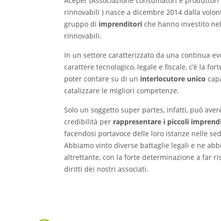
Aceper (Associazione consumatori e produttori
rinnovabili ) nasce a dicembre 2014 dalla volon
gruppo di
imprenditori
che hanno investito nel
rinnovabili.
In un settore caratterizzato da una continua ev
carattere tecnologico, legale e fiscale, c’è la for
poter contare su di un
interlocutore unico
capa
catalizzare le migliori competenze.
Solo un soggetto super partes, infatti, può avere
credibilità per
rappresentare i piccoli imprendi
facendosi portavoce delle loro istanze nelle sedi
Abbiamo vinto diverse battaglie legali e ne ab
altrettante, con la forte determinazione a far ri
diritti dei nostri associati.