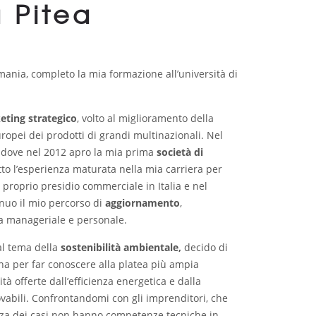
 Pitea
omania, completo la mia formazione all’università di
eting strategico
, volto al miglioramento della
ropei dei prodotti di grandi multinazionali. Nel
a, dove nel 2012 apro la mia prima
società di
tto l’esperienza maturata nella mia carriera per
l proprio presidio commerciale in Italia e nel
nuo il mio percorso di
aggiornamento
,
ta manageriale e personale.
al tema della
sostenibilità ambientale,
decido di
a per far conoscere alla platea più ampia
à offerte dall’efficienza energetica e dalla
vabili. Confrontandomi con gli imprenditori, che
za dei casi non hanno competenze tecniche in