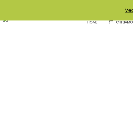
+39 011 18867102
info@aceper.it
Statuto Aceper
Ved
HOME
CHI SIAMO