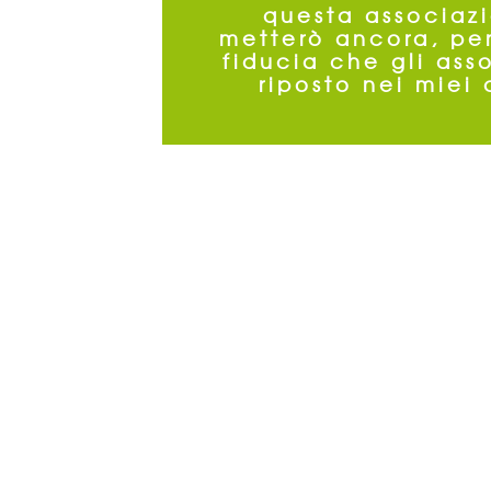
questa associaz
metterò ancora, per
fiducia che gli ass
riposto nei miei 