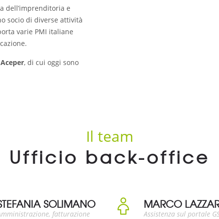
a dell’imprenditoria e
 socio di diverse attività
orta varie PMI italiane
icazione.
e
Aceper
, di cui oggi sono
Il team
Ufficio back-office
STEFANIA SOLIMANO
MARCO LAZZA
Amministrazione, fatturazione
Assistenza sul portale GS