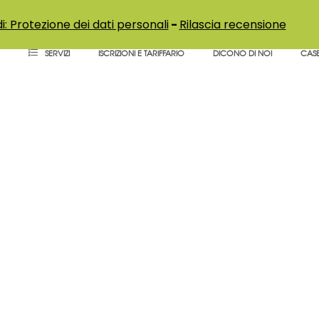
i: Protezione dei dati personali
-
Rilascia recensione
SERVIZI
ISCRIZIONI E TARIFFARIO
DICONO DI NOI
CASE
Chi siamo
Scopri l'associazione no profit ACEPER