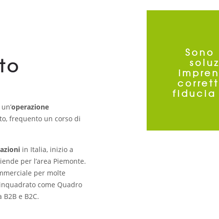
Sono 
to
solu
impren
corret
fiducia
 un’
operazione
o, frequento un corso di
azioni
in Italia, inizio a
iende per l’area Piemonte.
commerciale per molte
C, inquadrato come Quadro
ta B2B e B2C.