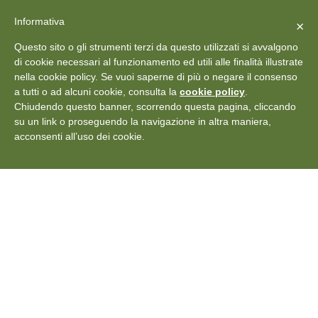
X
Vedi: Protezione dei dati personali
-
Informativa
Chiudi
×
Rilascia recensione
Questo sito o gli strumenti terzi da questo utilizzati si avvalgono
+39 011 18867102
info@aceper.it
Statuto
di cookie necessari al funzionamento ed utili alle finalità illustrate
nella cookie policy. Se vuoi saperne di più o negare il consenso
Aceper
a tutti o ad alcuni cookie, consulta la
cookie policy
.
Chiudendo questo banner, scorrendo questa pagina, cliccando
su un link o proseguendo la navigazione in altra maniera,
acconsenti all’uso dei cookie.
Come funziona la “Tassa
sull’Aria” che gonfia le
bollette: il paradosso
delle rinnovabili
bloccate