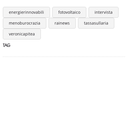
energierinnovabili
fotovoltaico
intervista
menoburocrazia
rainews
tassasullaria
veronicapitea
TAG
A.C.E.P.E.R Copyright © 2020 - Via Demetrio Cosola, 5B - Chivasso (TO) -
Italy