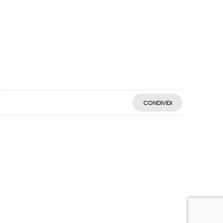
CONDIVIDI
egistro: 2018-57811982-61