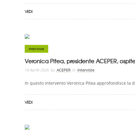
VEDI
interviste
Veronica Pitea, presidente ACEPER, ospit
14 Aprile 2026
by
ACEPER
in
interviste
In questo intervento Veronica Pitea approfondisce la de
VEDI