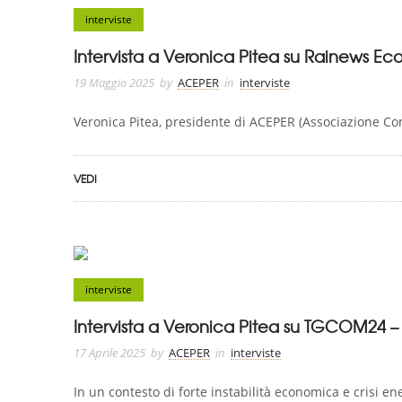
interviste
Intervista a Veronica Pitea su Rainews E
19 Maggio 2025
by
ACEPER
in
interviste
Veronica Pitea, presidente di ACEPER (Associazione Con
VEDI
interviste
Intervista a Veronica Pitea su TGCOM24 – Il
17 Aprile 2025
by
ACEPER
in
interviste
In un contesto di forte instabilità economica e crisi ene