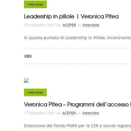
interviste
Leadership in pillole | Veronica Pitea
25 Novembre 2025
by
ACEPER
in
interviste
In questa puntata di Leadership in Pillole, incontriamo
VEDI
interviste
Veronica Pitea – Programmi dell’accesso 
17 Settembre 2025
by
ACEPER
in
interviste
Estensione del fondo PNRR per le CER e vincoli regionali