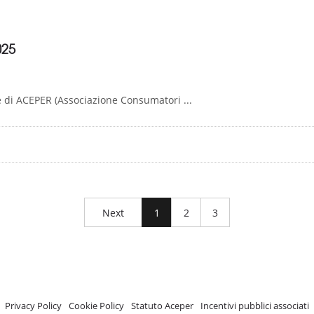
025
te di ACEPER (Associazione Consumatori ...
Next
1
2
3
A.C.E.P.E.R Copyright © 2020 - Via Demetrio Cosola, 5B - Chivasso (TO) - Italy
 ISCRIZIONE REGISTRO TRASPARENZA MISE Numero di identificazione nel R
Privacy Policy
-
Cookie Policy
-
Statuto Aceper
-
Incentivi pubblici associati