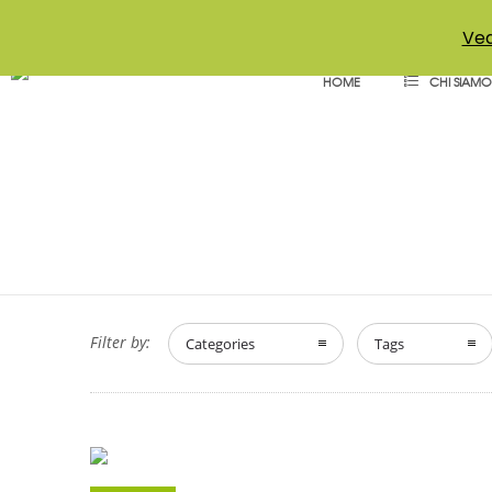
+39 011 18867102
info@aceper.it
Statuto Aceper
Ved
HOME
CHI SIAMO
Filter by:
Categories
Tags