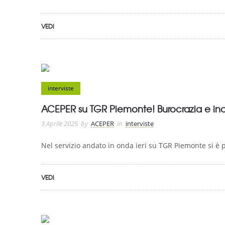
VEDI
interviste
ACEPER su TGR Piemonte! Burocrazia e incenti
3 Aprile 2025
by
ACEPER
in
interviste
Nel servizio andato in onda ieri su TGR Piemonte si è pa
VEDI