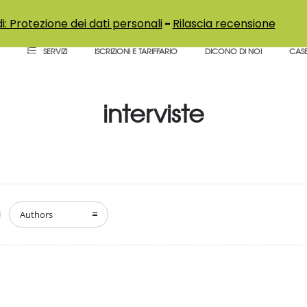
i: Protezione dei dati personali
-
Rilascia recensione
SERVIZI
ISCRIZIONI E TARIFFARIO
DICONO DI NOI
CASE
interviste
Authors