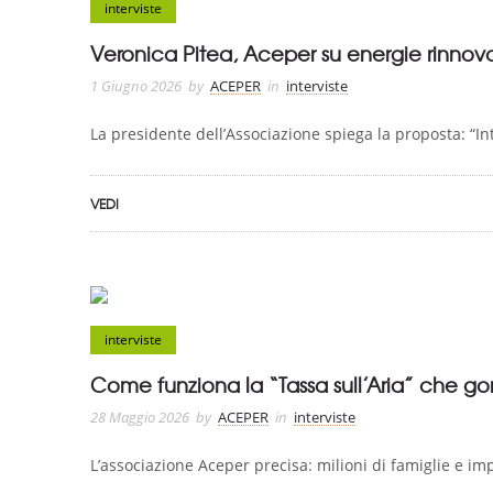
interviste
Veronica Pitea, Aceper su energie rinnovabi
1 Giugno 2026
by
ACEPER
in
interviste
La presidente dell’Associazione spiega la proposta: “Int
VEDI
interviste
Come funziona la “Tassa sull’Aria” che gonf
28 Maggio 2026
by
ACEPER
in
interviste
L’associazione Aceper precisa: milioni di famiglie e im