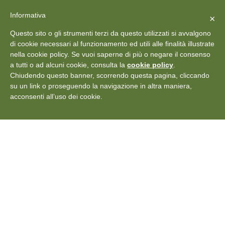
X
Vedi: Protezione dei dati personali
-
Informativa
Chiudi
×
Rilascia recensione
Questo sito o gli strumenti terzi da questo utilizzati si avvalgono
+39 011 18867102
info@aceper.it
Statuto
di cookie necessari al funzionamento ed utili alle finalità illustrate
nella cookie policy. Se vuoi saperne di più o negare il consenso
Aceper
a tutti o ad alcuni cookie, consulta la
cookie policy
.
Chiudendo questo banner, scorrendo questa pagina, cliccando
su un link o proseguendo la navigazione in altra maniera,
acconsenti all’uso dei cookie.
Sanremo in chiave
‘green’, i look dei Big
diventano un messaggio
culturale – News 24
Livorno