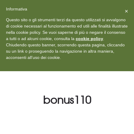
X
Vedi: Protezione dei dati personali
-
Informativa
Chiudi
×
Rilascia recensione
Questo sito o gli strumenti terzi da questo utilizzati si avvalgono
+39 011 18867102
info@aceper.it
Statuto
di cookie necessari al funzionamento ed utili alle finalità illustrate
nella cookie policy. Se vuoi saperne di più o negare il consenso
Aceper
a tutti o ad alcuni cookie, consulta la
cookie policy
.
Chiudendo questo banner, scorrendo questa pagina, cliccando
su un link o proseguendo la navigazione in altra maniera,
acconsenti all’uso dei cookie.
bonus110