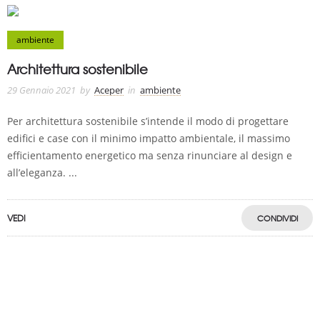
ambiente
Architettura sostenibile
29 Gennaio 2021
by
Aceper
in
ambiente
Per architettura sostenibile s’intende il modo di progettare
edifici e case con il minimo impatto ambientale, il massimo
efficientamento energetico ma senza rinunciare al design e
all’eleganza. ...
VEDI
CONDIVIDI
A.C.E.P.E.R Copyright © 2020 - Via Demetrio Cosola, 5B - Chivasso (TO) -