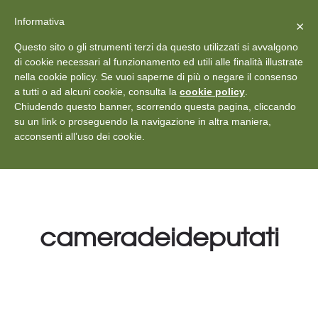
X
Vedi: Protezione dei dati personali
-
Informativa
Chiudi
×
Rilascia recensione
Questo sito o gli strumenti terzi da questo utilizzati si avvalgono
+39 011 18867102
info@aceper.it
Statuto
di cookie necessari al funzionamento ed utili alle finalità illustrate
nella cookie policy. Se vuoi saperne di più o negare il consenso
Aceper
a tutti o ad alcuni cookie, consulta la
cookie policy
.
Chiudendo questo banner, scorrendo questa pagina, cliccando
su un link o proseguendo la navigazione in altra maniera,
acconsenti all’uso dei cookie.
cameradeideputati