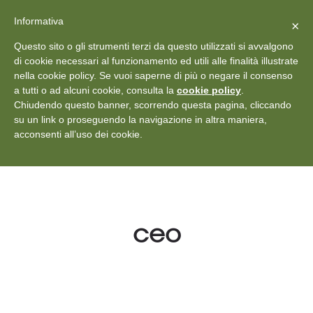
X
Vedi: Protezione dei dati personali
-
Informativa
Chiudi
×
Rilascia recensione
Questo sito o gli strumenti terzi da questo utilizzati si avvalgono
+39 011 18867102
info@aceper.it
Statuto
di cookie necessari al funzionamento ed utili alle finalità illustrate
nella cookie policy. Se vuoi saperne di più o negare il consenso
Aceper
a tutti o ad alcuni cookie, consulta la
cookie policy
.
Chiudendo questo banner, scorrendo questa pagina, cliccando
su un link o proseguendo la navigazione in altra maniera,
acconsenti all’uso dei cookie.
ceo