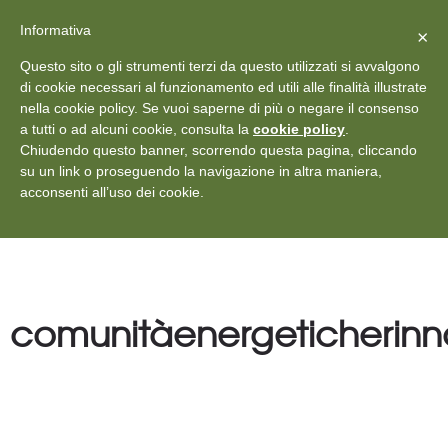
X
Vedi: Protezione dei dati personali
-
Informativa
Chiudi
×
Rilascia recensione
Questo sito o gli strumenti terzi da questo utilizzati si avvalgono
+39 011 18867102
info@aceper.it
Statuto
di cookie necessari al funzionamento ed utili alle finalità illustrate
nella cookie policy. Se vuoi saperne di più o negare il consenso
Aceper
a tutti o ad alcuni cookie, consulta la
cookie policy
.
Chiudendo questo banner, scorrendo questa pagina, cliccando
su un link o proseguendo la navigazione in altra maniera,
acconsenti all’uso dei cookie.
comunitàenergeticherinno