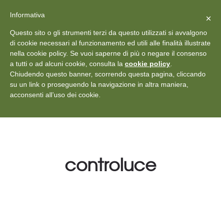
X
Vedi: Protezione dei dati personali
-
Informativa
Chiudi
×
Rilascia recensione
Questo sito o gli strumenti terzi da questo utilizzati si avvalgono
+39 011 18867102
info@aceper.it
Statuto
di cookie necessari al funzionamento ed utili alle finalità illustrate
nella cookie policy. Se vuoi saperne di più o negare il consenso
Aceper
a tutti o ad alcuni cookie, consulta la
cookie policy
.
Chiudendo questo banner, scorrendo questa pagina, cliccando
su un link o proseguendo la navigazione in altra maniera,
acconsenti all’uso dei cookie.
controluce