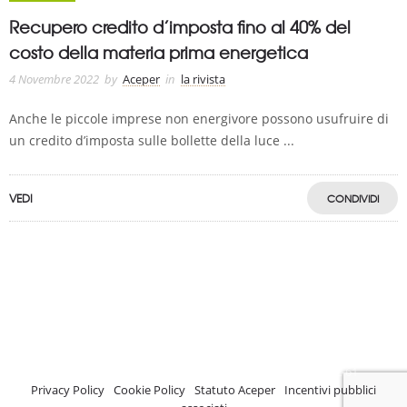
Recupero credito d’imposta fino al 40% del
costo della materia prima energetica
4 Novembre 2022
by
Aceper
in
la rivista
Anche le piccole imprese non energivore possono usufruire di
un credito d’imposta sulle bollette della luce ...
VEDI
CONDIVIDI
A.C.E.P.E.R Copyright © 2020 - Via Demetrio Cosola, 5B - Chivasso (TO) -
Italy
ASSOCIAZIONE CERTIFICATA ISCRIZIONE REGISTRO TRASPARENZA MISE
Numero di identificazione nel Registro: 2018-57811982-61
Privacy Policy
-
Cookie Policy
-
Statuto Aceper
-
Incentivi pubblici