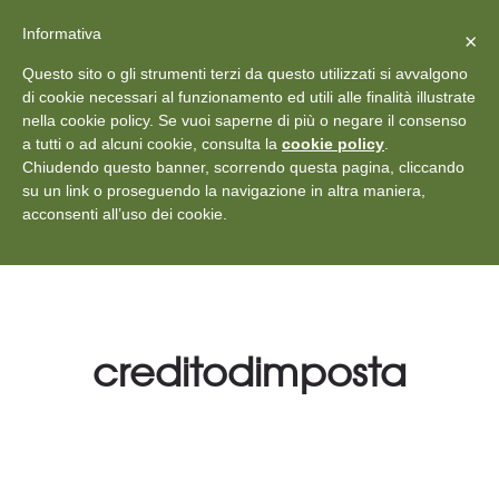
X
Vedi: Protezione dei dati personali
-
Informativa
Chiudi
×
Rilascia recensione
Questo sito o gli strumenti terzi da questo utilizzati si avvalgono
+39 011 18867102
info@aceper.it
Statuto
di cookie necessari al funzionamento ed utili alle finalità illustrate
nella cookie policy. Se vuoi saperne di più o negare il consenso
Aceper
a tutti o ad alcuni cookie, consulta la
cookie policy
.
Chiudendo questo banner, scorrendo questa pagina, cliccando
su un link o proseguendo la navigazione in altra maniera,
acconsenti all’uso dei cookie.
creditodimposta