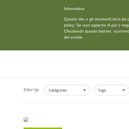
+39 011 18867102
info@aceper.it
Statuto Aceper
Informativa
Ved
Questo sito o gli strumenti terzi da q
HOME
CHI SIAMO
policy. Se vuoi saperne di più o neg
Chiudendo questo banner, scorrendo
dei cookie.
Filter by:
Categories
Tags