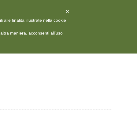
X
Chiudi
×
alle finalità illustrate nella cookie
 HISTORY
MEDIA
CONTATTI
RIVISTA
ITA
ltra maniera, acconsenti all’uso