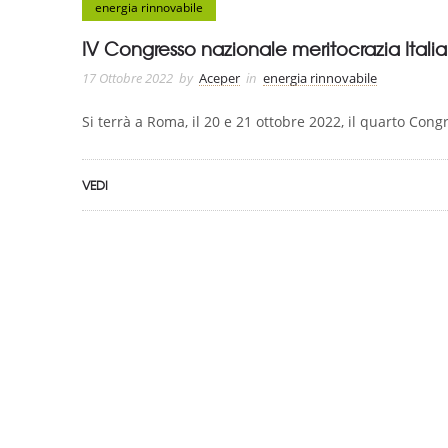
energia rinnovabile
IV Congresso nazionale meritocrazia Italia
17 Ottobre 2022
by
Aceper
in
energia rinnovabile
Si terrà a Roma, il 20 e 21 ottobre 2022, il quarto Congr
VEDI
ASSOCIAZIONE CERTIFICATA