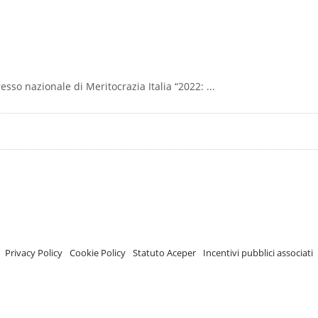
esso nazionale di Meritocrazia Italia “2022: ...
A.C.E.P.E.R Copyright © 2020 - Via Demetrio Cosola, 5B - Chivasso (TO) - Italy
 ISCRIZIONE REGISTRO TRASPARENZA MISE Numero di identificazione nel R
Privacy Policy
-
Cookie Policy
-
Statuto Aceper
-
Incentivi pubblici associati