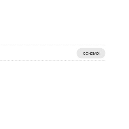
CONDIVIDI
egistro: 2018-57811982-61