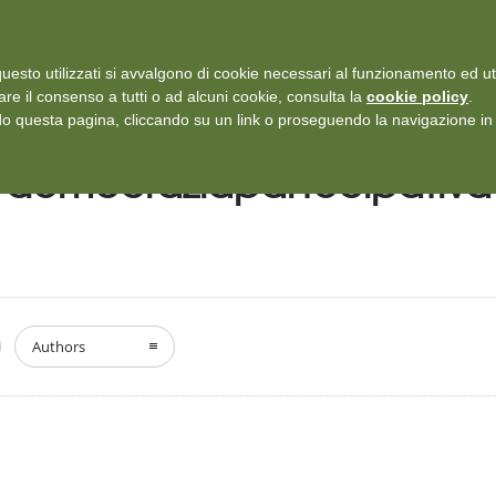
i: Protezione dei dati personali
-
Rilascia recensione
uesto utilizzati si avvalgono di cookie necessari al funzionamento ed utili 
SERVIZI
ISCRIZIONI E TARIFFARIO
DICONO DI NOI
CASE
are il consenso a tutti o ad alcuni cookie, consulta la
cookie policy
.
 questa pagina, cliccando su un link o proseguendo la navigazione in a
democraziapartecipativa
Authors