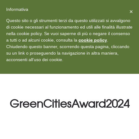
X
Vedi: Protezione dei dati personali
-
Informativa
Chiudi
×
Rilascia recensione
Questo sito o gli strumenti terzi da questo utilizzati si avvalgono
+39 011 18867102
info@aceper.it
Statuto
di cookie necessari al funzionamento ed utili alle finalità illustrate
nella cookie policy. Se vuoi saperne di più o negare il consenso
Aceper
a tutti o ad alcuni cookie, consulta la
cookie policy
.
Chiudendo questo banner, scorrendo questa pagina, cliccando
su un link o proseguendo la navigazione in altra maniera,
acconsenti all’uso dei cookie.
GreenCitiesAward2024