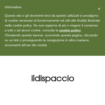
X
Vedi: Protezione dei dati personali
-
Informativa
Chiudi
×
Rilascia recensione
Questo sito o gli strumenti terzi da questo utilizzati si avvalgono
+39 011 18867102
info@aceper.it
Statuto
di cookie necessari al funzionamento ed utili alle finalità illustrate
nella cookie policy. Se vuoi saperne di più o negare il consenso
Aceper
a tutti o ad alcuni cookie, consulta la
cookie policy
.
Chiudendo questo banner, scorrendo questa pagina, cliccando
su un link o proseguendo la navigazione in altra maniera,
acconsenti all’uso dei cookie.
ildispaccio