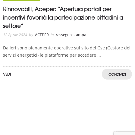
Rinnovabili, Aceper: “Apertura portali per
incentivi favorirà la partecipazione cittadini a
settore”
12 Aprile 2024
by
ACEPER
in
rassegna stampa
Da ieri sono pienamente operative sul sito del Gse (Gestore dei
servizi energetici) le piattaforme per accedere ...
VEDI
CONDIVIDI
A.C.E.P.E.R Copyright © 2020 - Via Demetrio Cosola, 5B - Chivasso (TO) -
Italy
ASSOCIAZIONE CERTIFICATA ISCRIZIONE REGISTRO TRASPARENZA MISE
Numero di identificazione nel Registro: 2018-57811982-61