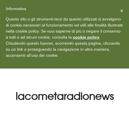
X
Vedi: Protezione dei dati personali
-
Informativa
Chiudi
×
Rilascia recensione
Questo sito o gli strumenti terzi da questo utilizzati si avvalgono
+39 011 18867102
info@aceper.it
Statuto
di cookie necessari al funzionamento ed utili alle finalità illustrate
nella cookie policy. Se vuoi saperne di più o negare il consenso
Aceper
a tutti o ad alcuni cookie, consulta la
cookie policy
.
Chiudendo questo banner, scorrendo questa pagina, cliccando
su un link o proseguendo la navigazione in altra maniera,
acconsenti all’uso dei cookie.
lacometaradionews