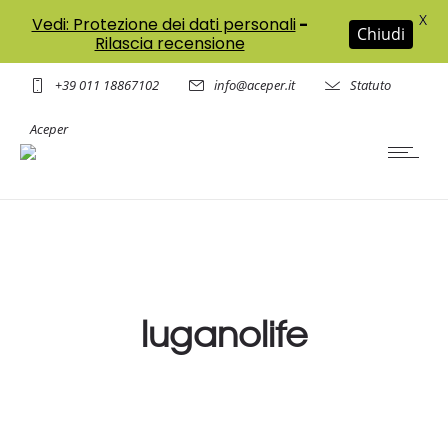
X
Vedi: Protezione dei dati personali
-
Chiudi
Rilascia recensione
+39 011 18867102
info@aceper.it
Statuto
Aceper
luganolife