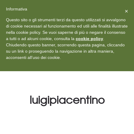
X
Vedi: Protezione dei dati personali
-
Informativa
Chiudi
×
Rilascia recensione
Questo sito o gli strumenti terzi da questo utilizzati si avvalgono
+39 011 18867102
info@aceper.it
Statuto
di cookie necessari al funzionamento ed utili alle finalità illustrate
nella cookie policy. Se vuoi saperne di più o negare il consenso
Aceper
a tutti o ad alcuni cookie, consulta la
cookie policy
.
Chiudendo questo banner, scorrendo questa pagina, cliccando
su un link o proseguendo la navigazione in altra maniera,
acconsenti all’uso dei cookie.
luigipiacentino