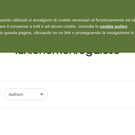
i: Protezione dei dati personali
-
Rilascia recensione
uesto utilizzati si avvalgono di cookie necessari al funzionamento ed utili 
SERVIZI
ISCRIZIONI E TARIFFARIO
DICONO DI NOI
CASE
are il consenso a tutti o ad alcuni cookie, consulta la
cookie policy
.
 questa pagina, cliccando su un link o proseguendo la navigazione in a
lunionemonregalese
Authors