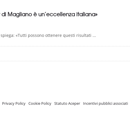
r di Magliano è un’eccellenza italiana»
piega: «Tutti possono ottenere questi risultati ...
A.C.E.P.E.R Copyright © 2020 - Via Demetrio Cosola, 5B - Chivasso (TO) - Italy
 ISCRIZIONE REGISTRO TRASPARENZA MISE Numero di identificazione nel R
Privacy Policy
-
Cookie Policy
-
Statuto Aceper
-
Incentivi pubblici associati