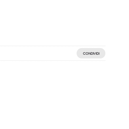
CONDIVIDI
egistro: 2018-57811982-61