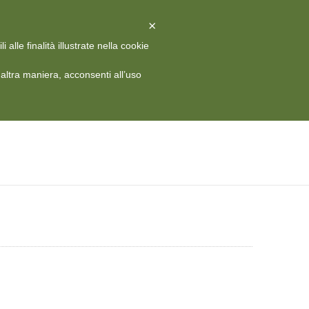
X
Chiudi
×
alle finalità illustrate nella cookie
 HISTORY
MEDIA
CONTATTI
RIVISTA
ITA
ltra maniera, acconsenti all’uso