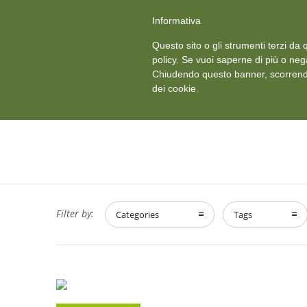
+39 011 18867102
info@aceper.it
Statuto Aceper
Informativa
Ved
Questo sito o gli strumenti terzi da q
HOME
CHI SIAMO
policy. Se vuoi saperne di più o neg
Chiudendo questo banner, scorrendo
dei cookie.
Filter by:
Categories
Tags