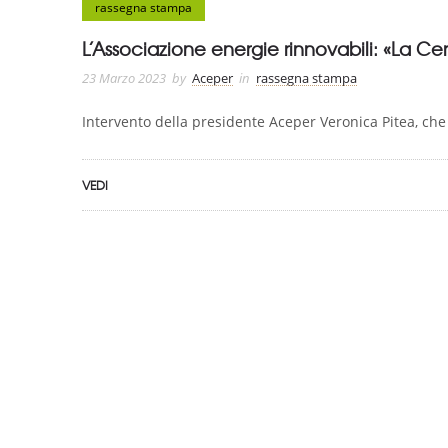
rassegna stampa
L’Associazione energie rinnovabili: «La Ce
23 Marzo 2023
by
Aceper
in
rassegna stampa
Intervento della presidente Aceper Veronica Pitea, che s
VEDI
ASSOCIAZIONE CERTIFICATA