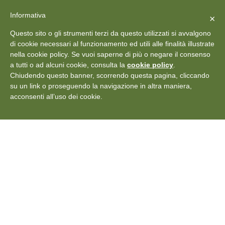
X
Vedi: Protezione dei dati personali
-
Informativa
Chiudi
×
Rilascia recensione
Questo sito o gli strumenti terzi da questo utilizzati si avvalgono
+39 011 18867102
info@aceper.it
Statuto
di cookie necessari al funzionamento ed utili alle finalità illustrate
nella cookie policy. Se vuoi saperne di più o negare il consenso
Aceper
a tutti o ad alcuni cookie, consulta la
cookie policy
.
Chiudendo questo banner, scorrendo questa pagina, cliccando
su un link o proseguendo la navigazione in altra maniera,
acconsenti all’uso dei cookie.
Dicono di noi
Scopri perchè imprenditori come te si rivolgono ad ACEPER