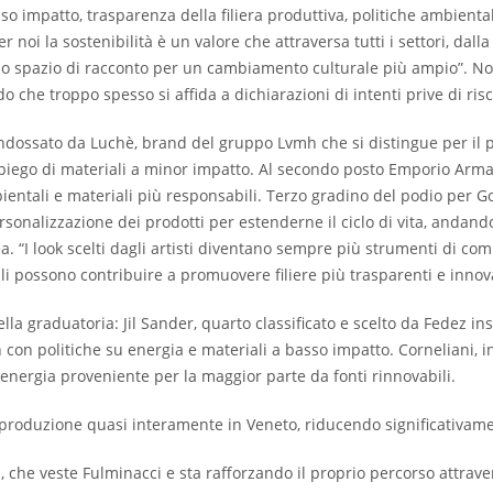
sso impatto, trasparenza della filiera produttiva, politiche ambienta
r noi la sostenibilità è un valore che attraversa tutti i settori, dall
uno spazio di racconto per un cambiamento culturale più ampio”. No
o che troppo spesso si affida a dichiarazioni di intenti prive di risc
, indossato da Luchè, brand del gruppo Lvmh che si distingue per il
impiego di materiali a minor impatto. Al secondo posto Emporio Armani
entali e materiali più responsabili. Terzo gradino del podio per Go
onalizzazione dei prodotti per estenderne il ciclo di vita, andando ol
 “I look scelti dagli artisti diventano sempre più strumenti di comu
ali possono contribuire a promuovere filiere più trasparenti e innov
della graduatoria: Jil Sander, quarto classificato e scelto da Fedez
 con politiche su energia e materiali a basso impatto. Corneliani, 
 energia proveniente per la maggior parte da fonti rinnovabili.
 produzione quasi interamente in Veneto, riducendo significativamen
is, che veste Fulminacci e sta rafforzando il proprio percorso attra