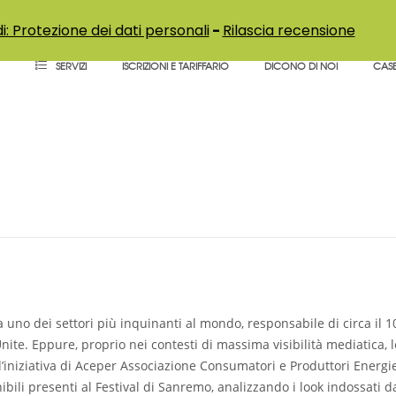
i: Protezione dei dati personali
-
Rilascia recensione
SERVIZI
ISCRIZIONI E TARIFFARIO
DICONO DI NOI
CASE
green’, i look dei Big di
culturale – Montecarlo new
uno dei settori più inquinanti al mondo, responsabile di circa il 1
nite. Eppure, proprio nei contesti di massima visibilità mediatica, l
 l’iniziativa di Aceper Associazione Consumatori e Produttori Energ
ili presenti al Festival di Sanremo, analizzando i look indossati da