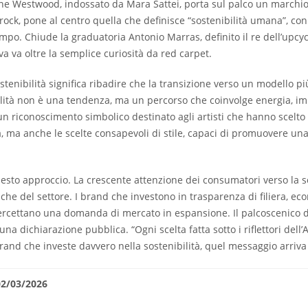
ienne Westwood, indossato da Mara Sattei, porta sul palco un marchio 
ock, pone al centro quella che definisce “sostenibilità umana”, con u
o. Chiude la graduatoria Antonio Marras, definito il re dell’upcycli
va va oltre la semplice curiosità da red carpet.
ostenibilità significa ribadire che la transizione verso un modello p
bilità non è una tendenza, ma un percorso che coinvolge energia, imp
un riconoscimento simbolico destinato agli artisti che hanno scelto
, ma anche le scelte consapevoli di stile, capaci di promuovere una 
sto approccio. La crescente attenzione dei consumatori verso la s
tiche del settore. I brand che investono in trasparenza di filiera, e
rcettano una domanda di mercato in espansione. Il palcoscenico di 
 dichiarazione pubblica. “Ogni scelta fatta sotto i riflettori dell’A
brand che investe davvero nella sostenibilità, quel messaggio arriv
02/03/2026