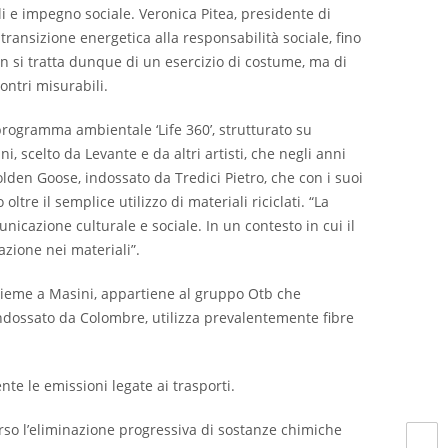
li e impegno sociale. Veronica Pitea, presidente di
a transizione energetica alla responsabilità sociale, fino
n si tratta dunque di un esercizio di costume, ma di
ontri misurabili.
 programma ambientale ‘Life 360’, strutturato su
, scelto da Levante e da altri artisti, che negli anni
lden Goose, indossato da Tredici Pietro, che con i suoi
tre il semplice utilizzo di materiali riciclati. “La
nicazione culturale e sociale. In un contesto in cui il
azione nei materiali”.
 insieme a Masini, appartiene al gruppo Otb che
indossato da Colombre, utilizza prevalentemente fibre
te le emissioni legate ai trasporti.
verso l’eliminazione progressiva di sostanze chimiche