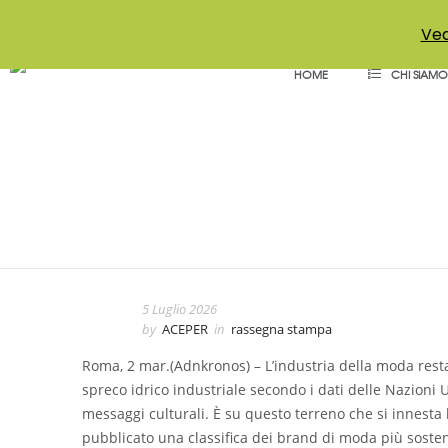
+39 011 18867102
info@aceper.it
Statuto Aceper
Ved
HOME
CHI SIAMO
Sanremo in chiave ‘
5 Luglio 2026
by
ACEPER
in
rassegna stampa
Roma, 2 mar.(Adnkronos) – L’industria della moda resta 
spreco idrico industriale secondo i dati delle Nazioni U
messaggi culturali. È su questo terreno che si innesta
pubblicato una classifica dei brand di moda più sostenib