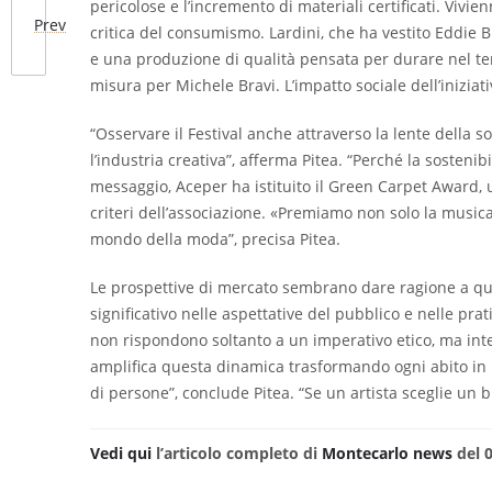
pericolose e l’incremento di materiali certificati. Viv
Prev
critica del consumismo. Lardini, che ha vestito Eddie Br
e una produzione di qualità pensata per durare nel temp
misura per Michele Bravi. L’impatto sociale dell’iniziati
“Osservare il Festival anche attraverso la lente della s
l’industria creativa”, afferma Pitea. “Perché la sosteni
messaggio, Aceper ha istituito il Green Carpet Award, 
criteri dell’associazione. «Premiamo non solo la musica
mondo della moda”, precisa Pitea.
Le prospettive di mercato sembrano dare ragione a que
significativo nelle aspettative del pubblico e nelle pra
non rispondono soltanto a un imperativo etico, ma inte
amplifica questa dinamica trasformando ogni abito in una
di persone”, conclude Pitea. “Se un artista sceglie un 
Vedi qui
l’articolo completo di
Montecarlo news
del 