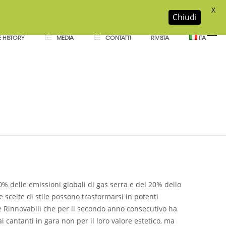
X
Chiudi
 HISTORY
MEDIA
CONTATTI
RIVISTA
ITA
ventano un messaggio
s
0% delle emissioni globali di gas serra e del 20% dello
e scelte di stile possono trasformarsi in potenti
ie Rinnovabili che per il secondo anno consecutivo ha
i cantanti in gara non per il loro valore estetico, ma