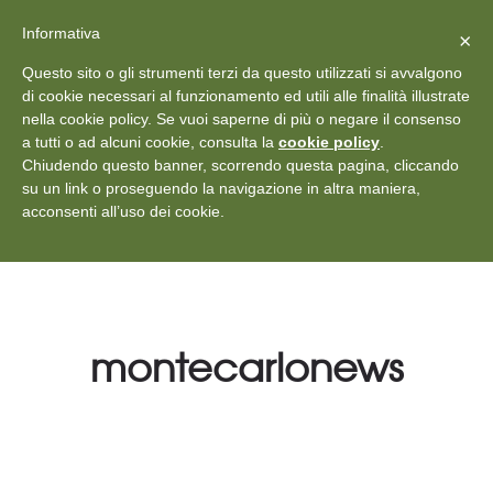
X
Vedi: Protezione dei dati personali
-
Informativa
Chiudi
×
Rilascia recensione
Questo sito o gli strumenti terzi da questo utilizzati si avvalgono
+39 011 18867102
info@aceper.it
Statuto
di cookie necessari al funzionamento ed utili alle finalità illustrate
nella cookie policy. Se vuoi saperne di più o negare il consenso
Aceper
a tutti o ad alcuni cookie, consulta la
cookie policy
.
Chiudendo questo banner, scorrendo questa pagina, cliccando
su un link o proseguendo la navigazione in altra maniera,
acconsenti all’uso dei cookie.
montecarlonews