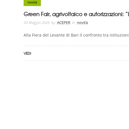
novità
Green Fair, agrivoltaico e autorizzazioni: “
20 Maggio 2026
by
ACEPER
in
novità
Alla Fiera del Levante di Bari il confronto tra istituzion
VEDI
ASSOCIAZIONE CERTIFICATA