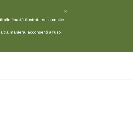
X
Chiudi
×
alle finalità illustrate nella cookie
 HISTORY
MEDIA
CONTATTI
RIVISTA
ITA
ltra maniera, acconsenti all’uso