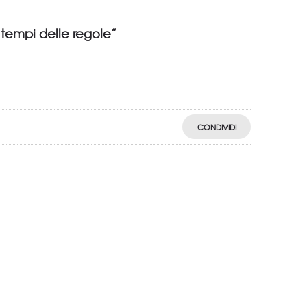
i tempi delle regole”
CONDIVIDI
egistro: 2018-57811982-61