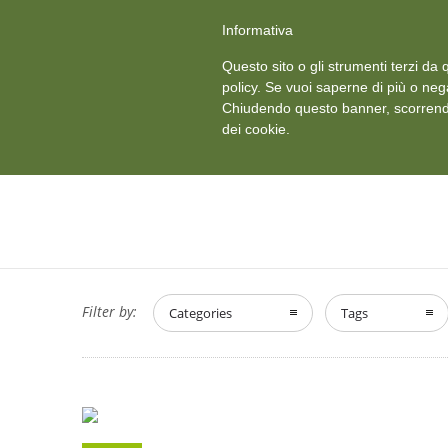
+39 011 18867102
info@aceper.it
Statuto Aceper
Informativa
Ved
Questo sito o gli strumenti terzi da q
HOME
CHI SIAMO
policy. Se vuoi saperne di più o neg
Chiudendo questo banner, scorrendo
dei cookie.
Filter by:
Categories
Tags