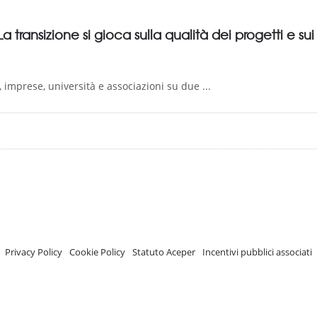
La transizione si gioca sulla qualità dei progetti e su
i, imprese, università e associazioni su due ...
A.C.E.P.E.R Copyright © 2020 - Via Demetrio Cosola, 5B - Chivasso (TO) - Italy
 ISCRIZIONE REGISTRO TRASPARENZA MISE Numero di identificazione nel R
Privacy Policy
-
Cookie Policy
-
Statuto Aceper
-
Incentivi pubblici associati