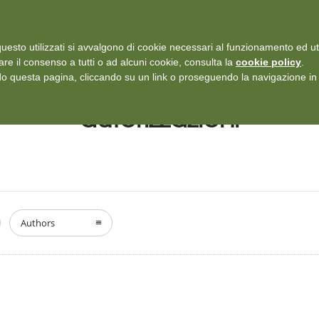
i: Protezione dei dati personali
-
Rilascia recensione
uesto utilizzati si avvalgono di cookie necessari al funzionamento ed utili 
SERVIZI
ISCRIZIONI E TARIFFARIO
DICONO DI NOI
CASE
are il consenso a tutti o ad alcuni cookie, consulta la
cookie policy
.
 questa pagina, cliccando su un link o proseguendo la navigazione in a
autorizzazioni
Authors