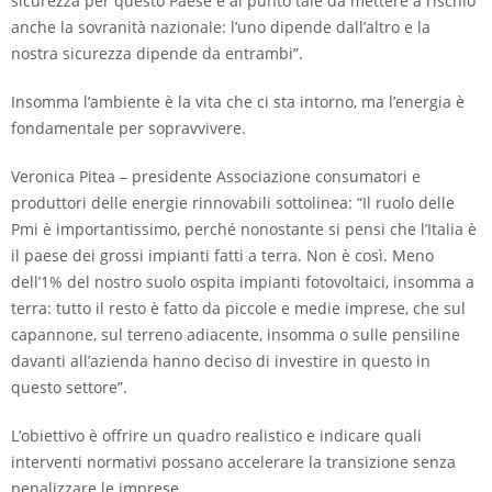
sicurezza per questo Paese e al punto tale da mettere a rischio
anche la sovranità nazionale: l’uno dipende dall’altro e la
nostra sicurezza dipende da entrambi”.
Insomma l’ambiente è la vita che ci sta intorno, ma l’energia è
fondamentale per sopravvivere.
Veronica Pitea – presidente Associazione consumatori e
produttori delle energie rinnovabili sottolinea: “Il ruolo delle
Pmi è importantissimo, perché nonostante si pensi che l’Italia è
il paese dei grossi impianti fatti a terra. Non è così. Meno
dell’1% del nostro suolo ospita impianti fotovoltaici, insomma a
terra: tutto il resto è fatto da piccole e medie imprese, che sul
capannone, sul terreno adiacente, insomma o sulle pensiline
davanti all’azienda hanno deciso di investire in questo in
questo settore”.
L’obiettivo è offrire un quadro realistico e indicare quali
interventi normativi possano accelerare la transizione senza
penalizzare le imprese.