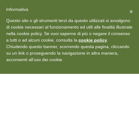
X
Vedi: Protezione dei dati personali
-
Informativa
Chiudi
×
Rilascia recensione
Questo sito o gli strumenti terzi da questo utilizzati si avvalgono
+39 011 18867102
info@aceper.it
Statuto
di cookie necessari al funzionamento ed utili alle finalità illustrate
nella cookie policy. Se vuoi saperne di più o negare il consenso
Aceper
a tutti o ad alcuni cookie, consulta la
cookie policy
.
Chiudendo questo banner, scorrendo questa pagina, cliccando
su un link o proseguendo la navigazione in altra maniera,
acconsenti all’uso dei cookie.
Transizione energetica e
sostenibilità ambientale,
l’impegno delle Pmi –
Libero Quotidiano