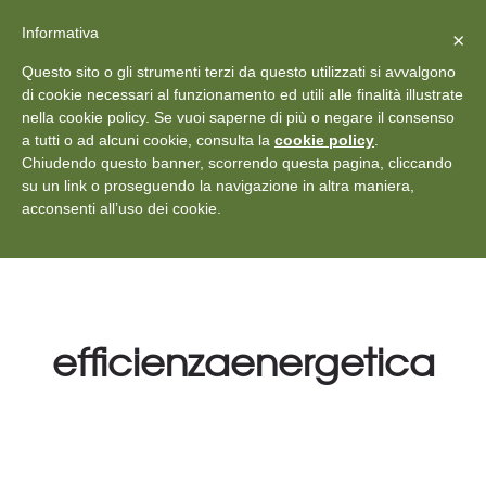
X
Vedi: Protezione dei dati personali
-
Informativa
Chiudi
×
Rilascia recensione
Questo sito o gli strumenti terzi da questo utilizzati si avvalgono
+39 011 18867102
info@aceper.it
Statuto
di cookie necessari al funzionamento ed utili alle finalità illustrate
nella cookie policy. Se vuoi saperne di più o negare il consenso
Aceper
a tutti o ad alcuni cookie, consulta la
cookie policy
.
Chiudendo questo banner, scorrendo questa pagina, cliccando
su un link o proseguendo la navigazione in altra maniera,
acconsenti all’uso dei cookie.
efficienzaenergetica