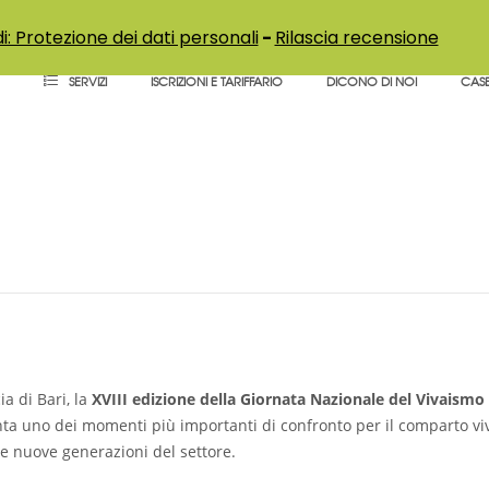
i: Protezione dei dati personali
-
Rilascia recensione
SERVIZI
ISCRIZIONI E TARIFFARIO
DICONO DI NOI
CASE
onale del Vivaismo Mediter
settore passa dai giovani
ia di Bari, la
XVIII edizione della Giornata Nazionale del Vivaism
nta uno dei momenti più importanti di confronto per il comparto viv
le nuove generazioni del settore.