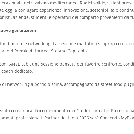
nerazionale nel vivaismo mediterraneo. Radici solide, visioni nuove
ate oggi a coniugare esperienza, innovazione, sostenibilità e conti
onisti, aziende, studenti e operatori del comparto provenienti da tut
nuove generazioni
ofondimento e networking. La sessione mattutina si aprirà con l’acc
ori del Premio di Laurea “Stefano Capitanio”.
con “ANVE Lab”, una sessione pensata per favorire confronto, condiv
 coach dedicato.
 di networking a bordo piscina, accompagnato da street food pugli
ento consentirà il riconoscimento dei Crediti Formativi Professionali
egolamenti professionali. Partner del tema 2026 sarà Consorzio MyPlan