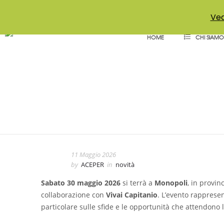
+39 011 18867102
info@aceper.it
Statuto Aceper
Ved
HOME
CHI SIAMO
XVIII Giornata Nazi
11 Maggio 2026
by
ACEPER
in
novità
Sabato 30 maggio 2026
si terrà a
Monopoli
, in provinc
collaborazione con
Vivai Capitanio
. L’evento rapprese
particolare sulle sfide e le opportunità che attendono 