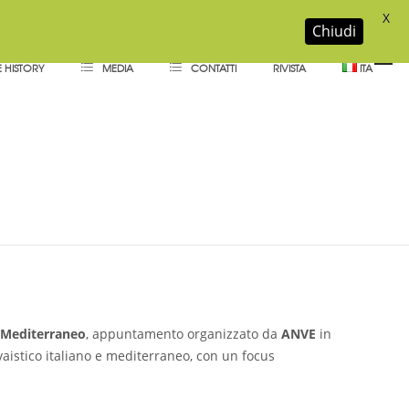
X
Chiudi
 HISTORY
MEDIA
CONTATTI
RIVISTA
ITA
raneo: il futuro del
o Mediterraneo
, appuntamento organizzato da
ANVE
in
aistico italiano e mediterraneo, con un focus