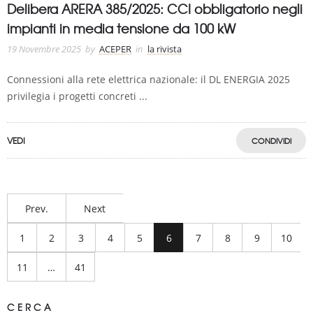
Delibera ARERA 385/2025: CCI obbligatorio negli
impianti in media tensione da 100 kW
19 Novembre 2025
by
ACEPER
in
la rivista
Connessioni alla rete elettrica nazionale: il DL ENERGIA 2025
privilegia i progetti concreti ...
VEDI
CONDIVIDI
Prev.
Next
1
2
3
4
5
6
7
8
9
10
11
…
41
CERCA