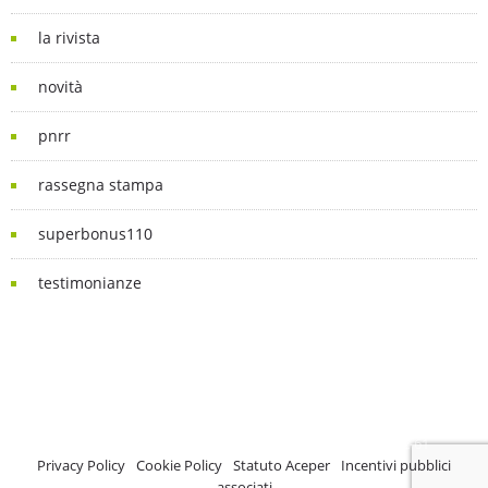
la rivista
novità
pnrr
rassegna stampa
superbonus110
testimonianze
A.C.E.P.E.R Copyright © 2020 - Via Demetrio Cosola, 5B - Chivasso (TO) -
Italy
ASSOCIAZIONE CERTIFICATA ISCRIZIONE REGISTRO TRASPARENZA MISE
Numero di identificazione nel Registro: 2018-57811982-61
Privacy Policy
-
Cookie Policy
-
Statuto Aceper
-
Incentivi pubblici
associati