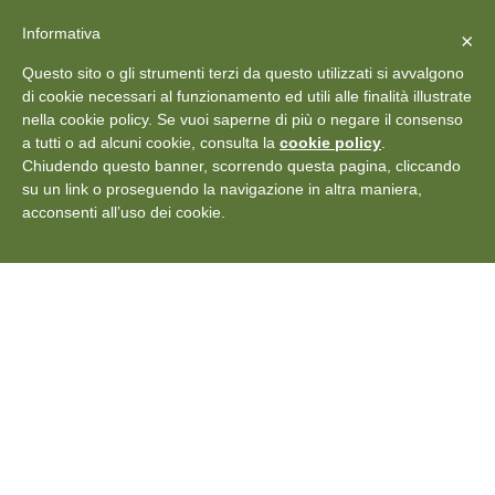
X
Vedi: Protezione dei dati personali
-
Informativa
Chiudi
×
Rilascia recensione
Questo sito o gli strumenti terzi da questo utilizzati si avvalgono
+39 011 18867102
info@aceper.it
Statuto
di cookie necessari al funzionamento ed utili alle finalità illustrate
nella cookie policy. Se vuoi saperne di più o negare il consenso
Aceper
a tutti o ad alcuni cookie, consulta la
cookie policy
.
Chiudendo questo banner, scorrendo questa pagina, cliccando
su un link o proseguendo la navigazione in altra maniera,
acconsenti all’uso dei cookie.
Rassegna stampa
Approfondimenti, interviste e curiosità nel settore dell'energia
rinnovabile