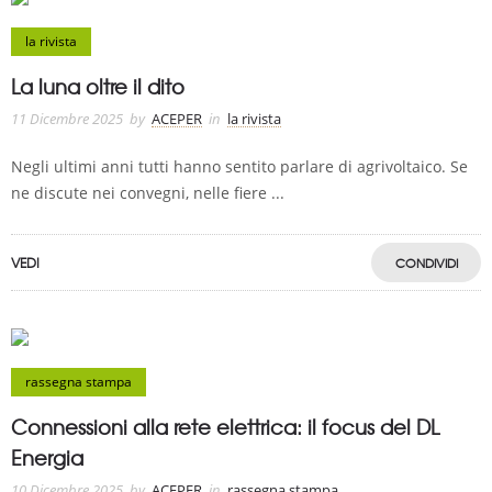
la rivista
La luna oltre il dito
11 Dicembre 2025
by
ACEPER
in
la rivista
Negli ultimi anni tutti hanno sentito parlare di agrivoltaico. Se
ne discute nei convegni, nelle fiere ...
VEDI
CONDIVIDI
rassegna stampa
Connessioni alla rete elettrica: il focus del DL
Energia
10 Dicembre 2025
by
ACEPER
in
rassegna stampa