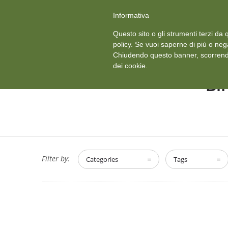
+39 011 18867102
info@aceper.it
Statuto Aceper
Informativa
Ved
Questo sito o gli strumenti terzi da q
HOME
CHI SIAMO
policy. Se vuoi saperne di più o neg
Chiudendo questo banner, scorrendo
dei cookie.
B.
Filter by:
Categories
Tags