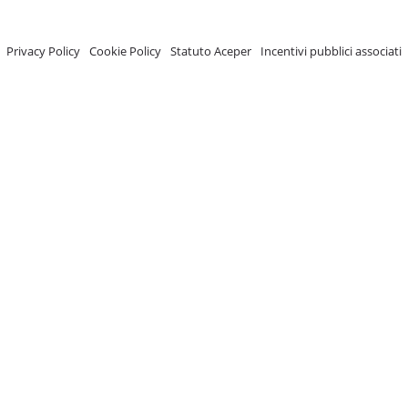
A.C.E.P.E.R Copyright © 2020 - Via Demetrio Cosola, 5B - Chivasso (TO) - Italy
 ISCRIZIONE REGISTRO TRASPARENZA MISE Numero di identificazione nel R
Privacy Policy
-
Cookie Policy
-
Statuto Aceper
-
Incentivi pubblici associati