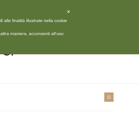
X
Chiudi
×
alle finalità illustrate nella cookie
 HISTORY
MEDIA
CONTATTI
RIVISTA
ITA
ltra maniera, acconsenti all’uso
 C.