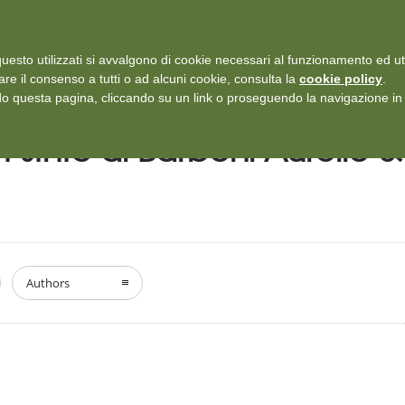
i: Protezione dei dati personali
-
Rilascia recensione
uesto utilizzati si avvalgono di cookie necessari al funzionamento ed utili 
SERVIZI
ISCRIZIONI E TARIFFARIO
DICONO DI NOI
CASE
are il consenso a tutti o ad alcuni cookie, consulta la
cookie policy
.
 questa pagina, cliccando su un link o proseguendo la navigazione in a
P. s.n.c di Barboni Aurelio &
Authors