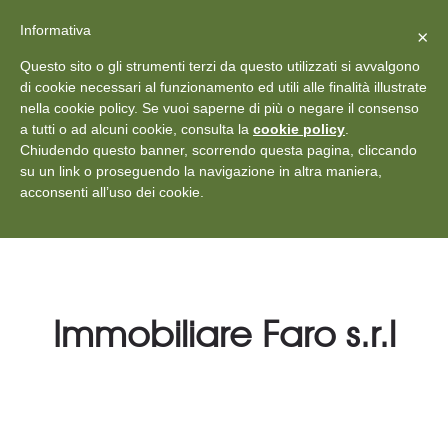
X
Vedi: Protezione dei dati personali
-
Informativa
Chiudi
×
Rilascia recensione
Questo sito o gli strumenti terzi da questo utilizzati si avvalgono
+39 011 18867102
info@aceper.it
Statuto
di cookie necessari al funzionamento ed utili alle finalità illustrate
nella cookie policy. Se vuoi saperne di più o negare il consenso
Aceper
a tutti o ad alcuni cookie, consulta la
cookie policy
.
Chiudendo questo banner, scorrendo questa pagina, cliccando
su un link o proseguendo la navigazione in altra maniera,
acconsenti all’uso dei cookie.
Immobiliare Faro s.r.l