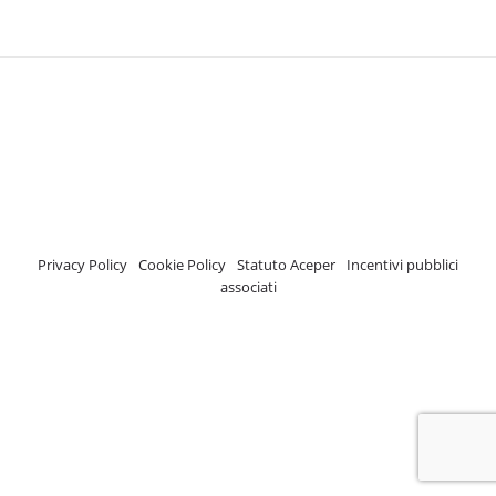
A.C.E.P.E.R Copyright © 2020 - Via Demetrio Cosola, 5B - Chivasso (TO) -
Italy
ASSOCIAZIONE CERTIFICATA ISCRIZIONE REGISTRO TRASPARENZA MISE
Numero di identificazione nel Registro: 2018-57811982-61
Privacy Policy
-
Cookie Policy
-
Statuto Aceper
-
Incentivi pubblici
associati