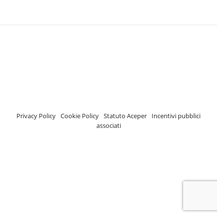
A.C.E.P.E.R Copyright © 2020 - Via Demetrio Cosola, 5B - Chivasso (TO) -
Italy
ASSOCIAZIONE CERTIFICATA ISCRIZIONE REGISTRO TRASPARENZA MISE
Numero di identificazione nel Registro: 2018-57811982-61
Privacy Policy
-
Cookie Policy
-
Statuto Aceper
-
Incentivi pubblici
associati