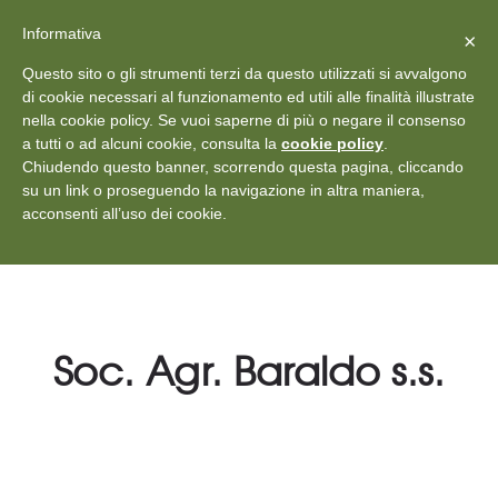
X
Vedi: Protezione dei dati personali
-
Informativa
Chiudi
×
Rilascia recensione
Questo sito o gli strumenti terzi da questo utilizzati si avvalgono
+39 011 18867102
info@aceper.it
Statuto
di cookie necessari al funzionamento ed utili alle finalità illustrate
nella cookie policy. Se vuoi saperne di più o negare il consenso
Aceper
a tutti o ad alcuni cookie, consulta la
cookie policy
.
Chiudendo questo banner, scorrendo questa pagina, cliccando
su un link o proseguendo la navigazione in altra maniera,
acconsenti all’uso dei cookie.
Soc. Agr. Baraldo s.s.