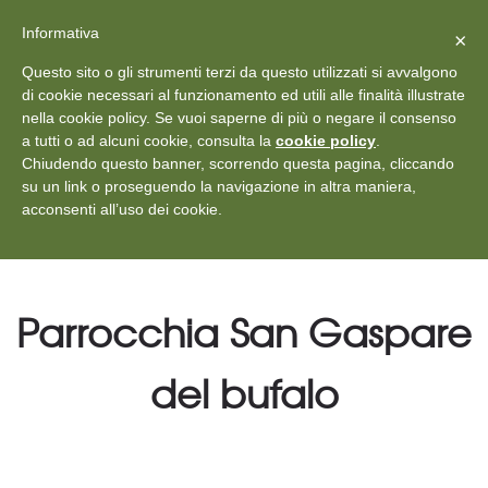
X
Vedi: Protezione dei dati personali
-
Informativa
Chiudi
×
Rilascia recensione
Questo sito o gli strumenti terzi da questo utilizzati si avvalgono
+39 011 18867102
info@aceper.it
Statuto
di cookie necessari al funzionamento ed utili alle finalità illustrate
nella cookie policy. Se vuoi saperne di più o negare il consenso
Aceper
a tutti o ad alcuni cookie, consulta la
cookie policy
.
Chiudendo questo banner, scorrendo questa pagina, cliccando
su un link o proseguendo la navigazione in altra maniera,
acconsenti all’uso dei cookie.
Parrocchia San Gaspare
del bufalo