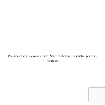
A.C.E.P.E.R Copyright © 2020 - Via Demetrio Cosola, 5B - Chivasso (TO) -
Italy
ASSOCIAZIONE CERTIFICATA ISCRIZIONE REGISTRO TRASPARENZA MISE
Numero di identificazione nel Registro: 2018-57811982-61
Privacy Policy
-
Cookie Policy
-
Statuto Aceper
-
Incentivi pubblici
associati