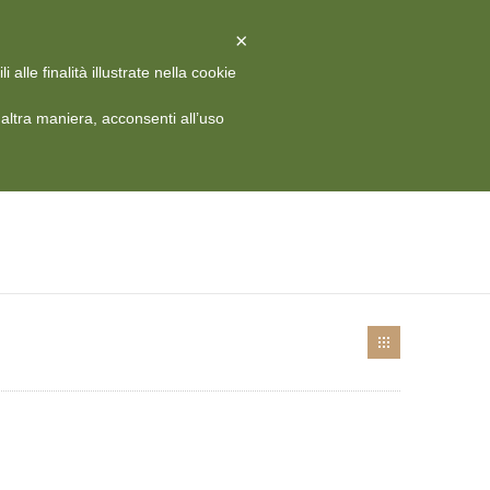
X
Chiudi
×
alle finalità illustrate nella cookie
 HISTORY
MEDIA
CONTATTI
RIVISTA
ITA
ltra maniera, acconsenti all’uso