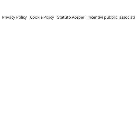
A.C.E.P.E.R Copyright © 2020 - Via Demetrio Cosola, 5B - Chivasso (TO) - Italy
 ISCRIZIONE REGISTRO TRASPARENZA MISE Numero di identificazione nel R
Privacy Policy
-
Cookie Policy
-
Statuto Aceper
-
Incentivi pubblici associati