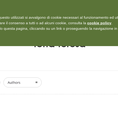
i: Protezione dei dati personali
-
Rilascia recensione
uesto utilizzati si avvalgono di cookie necessari al funzionamento ed utili 
SERVIZI
ISCRIZIONI E TARIFFARIO
DICONO DI NOI
CASE
are il consenso a tutti o ad alcuni cookie, consulta la
cookie policy
.
 questa pagina, cliccando su un link o proseguendo la navigazione in a
Totta Teresa
Authors