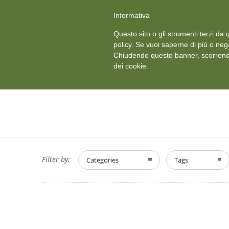
+39 011 18867102
info@aceper.it
Statuto Aceper
Informativa
Ved
Questo sito o gli strumenti terzi da q
HOME
CHI SIAMO
policy. Se vuoi saperne di più o neg
Chiudendo questo banner, scorrendo
dei cookie.
Filter by:
Categories
Tags