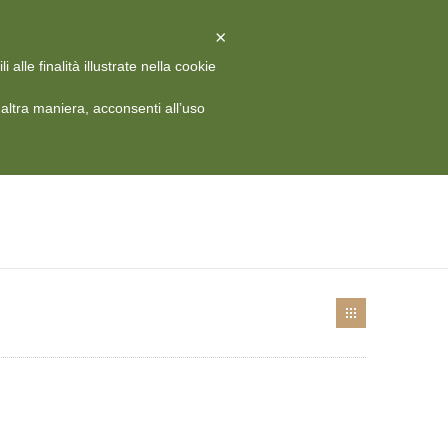
X
Chiudi
×
alle finalità illustrate nella cookie
 HISTORY
MEDIA
CONTATTI
RIVISTA
ITA
ltra maniera, acconsenti all’uso