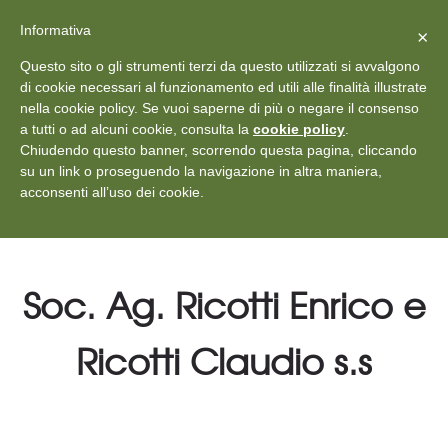
X
Vedi: Protezione dei dati personali
-
Informativa
Chiudi
×
Rilascia recensione
Questo sito o gli strumenti terzi da questo utilizzati si avvalgono
+39 011 18867102
info@aceper.it
Statuto
di cookie necessari al funzionamento ed utili alle finalità illustrate
nella cookie policy. Se vuoi saperne di più o negare il consenso
Aceper
a tutti o ad alcuni cookie, consulta la
cookie policy
.
Chiudendo questo banner, scorrendo questa pagina, cliccando
su un link o proseguendo la navigazione in altra maniera,
acconsenti all’uso dei cookie.
Soc. Ag. Ricotti Enrico e
Ricotti Claudio s.s