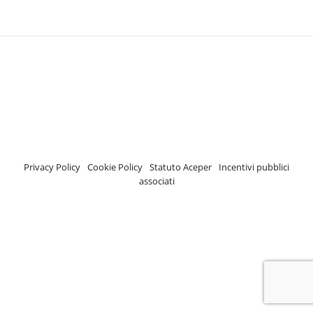
A.C.E.P.E.R Copyright © 2020 - Via Demetrio Cosola, 5B - Chivasso (TO) -
Italy
ASSOCIAZIONE CERTIFICATA ISCRIZIONE REGISTRO TRASPARENZA MISE
Numero di identificazione nel Registro: 2018-57811982-61
Privacy Policy
-
Cookie Policy
-
Statuto Aceper
-
Incentivi pubblici
associati