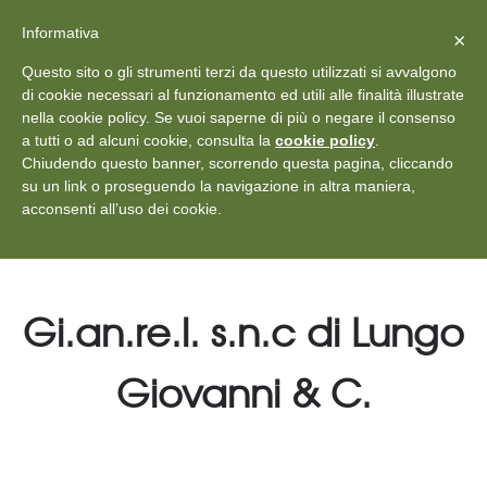
X
Vedi: Protezione dei dati personali
-
Informativa
Chiudi
×
Rilascia recensione
Questo sito o gli strumenti terzi da questo utilizzati si avvalgono
+39 011 18867102
info@aceper.it
Statuto
di cookie necessari al funzionamento ed utili alle finalità illustrate
nella cookie policy. Se vuoi saperne di più o negare il consenso
Aceper
a tutti o ad alcuni cookie, consulta la
cookie policy
.
Chiudendo questo banner, scorrendo questa pagina, cliccando
su un link o proseguendo la navigazione in altra maniera,
acconsenti all’uso dei cookie.
Gi.an.re.l. s.n.c di Lungo
Giovanni & C.