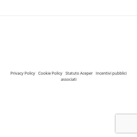
A.C.E.P.E.R Copyright © 2020 - Via Demetrio Cosola, 5B - Chivasso (TO) -
Italy
ASSOCIAZIONE CERTIFICATA ISCRIZIONE REGISTRO TRASPARENZA MISE
Numero di identificazione nel Registro: 2018-57811982-61
Privacy Policy
-
Cookie Policy
-
Statuto Aceper
-
Incentivi pubblici
associati