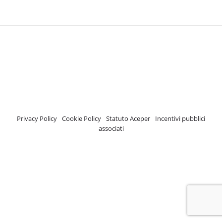
A.C.E.P.E.R Copyright © 2020 - Via Demetrio Cosola, 5B - Chivasso (TO) -
Italy
ASSOCIAZIONE CERTIFICATA ISCRIZIONE REGISTRO TRASPARENZA MISE
Numero di identificazione nel Registro: 2018-57811982-61
Privacy Policy
-
Cookie Policy
-
Statuto Aceper
-
Incentivi pubblici
associati