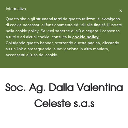
X
Vedi: Protezione dei dati personali
-
Informativa
Chiudi
×
Rilascia recensione
Questo sito o gli strumenti terzi da questo utilizzati si avvalgono
+39 011 18867102
info@aceper.it
Statuto
di cookie necessari al funzionamento ed utili alle finalità illustrate
nella cookie policy. Se vuoi saperne di più o negare il consenso
Aceper
a tutti o ad alcuni cookie, consulta la
cookie policy
.
Chiudendo questo banner, scorrendo questa pagina, cliccando
su un link o proseguendo la navigazione in altra maniera,
acconsenti all’uso dei cookie.
Soc. Ag. Dalla Valentina
Celeste s.a.s