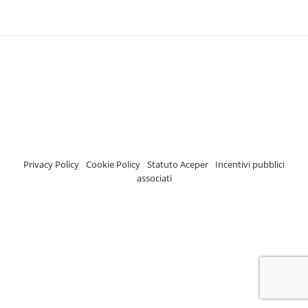
A.C.E.P.E.R Copyright © 2020 - Via Demetrio Cosola, 5B - Chivasso (TO) -
Italy
ASSOCIAZIONE CERTIFICATA ISCRIZIONE REGISTRO TRASPARENZA MISE
Numero di identificazione nel Registro: 2018-57811982-61
Privacy Policy
-
Cookie Policy
-
Statuto Aceper
-
Incentivi pubblici
associati