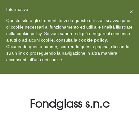
X
Vedi: Protezione dei dati personali
-
Informativa
Chiudi
×
Rilascia recensione
Questo sito o gli strumenti terzi da questo utilizzati si avvalgono
+39 011 18867102
info@aceper.it
Statuto
di cookie necessari al funzionamento ed utili alle finalità illustrate
nella cookie policy. Se vuoi saperne di più o negare il consenso
Aceper
a tutti o ad alcuni cookie, consulta la
cookie policy
.
Chiudendo questo banner, scorrendo questa pagina, cliccando
su un link o proseguendo la navigazione in altra maniera,
acconsenti all’uso dei cookie.
Fondglass s.n.c