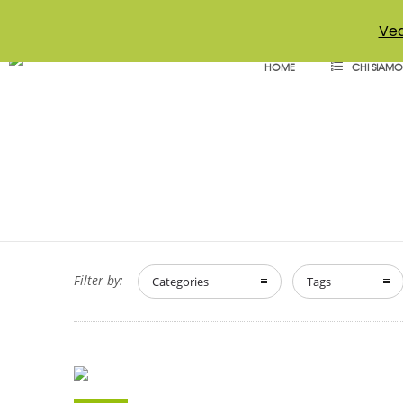
+39 011 18867102
info@aceper.it
Statuto Aceper
Ved
HOME
CHI SIAMO
Filter by:
Categories
Tags