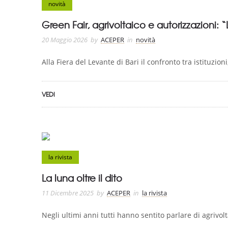
novità
Green Fair, agrivoltaico e autorizzazioni: “
20 Maggio 2026
by
ACEPER
in
novità
Alla Fiera del Levante di Bari il confronto tra istituzion
VEDI
la rivista
La luna oltre il dito
11 Dicembre 2025
by
ACEPER
in
la rivista
Negli ultimi anni tutti hanno sentito parlare di agrivolt