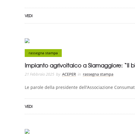
VEDI
rassegna stampa
Impianto agrivoltaico a Siamaggiore: “Il b
21 Febbraio 2025
by
ACEPER
in
rassegna stampa
Le parole della presidente dell’Associazione Consumator
VEDI