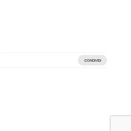
CONDIVIDI
egistro: 2018-57811982-61