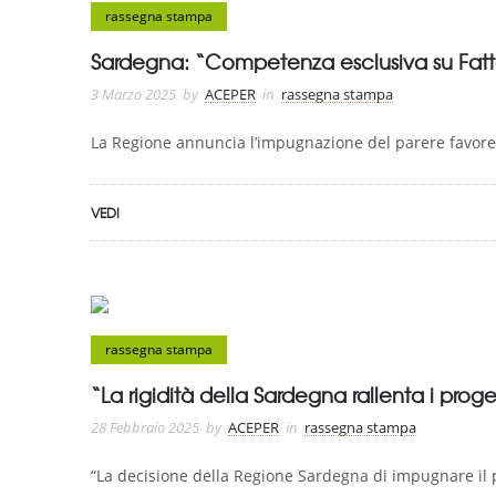
rassegna stampa
Sardegna: “Competenza esclusiva su Fatt
3 Marzo 2025
by
ACEPER
in
rassegna stampa
La Regione annuncia l’impugnazione del parere favore
VEDI
rassegna stampa
“La rigidità della Sardegna rallenta i proget
28 Febbraio 2025
by
ACEPER
in
rassegna stampa
“La decisione della Regione Sardegna di impugnare il pa