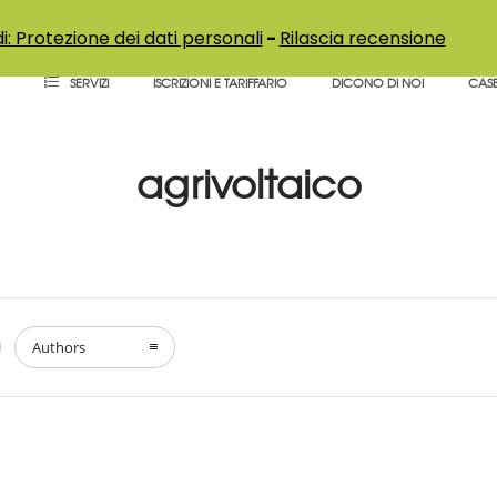
i: Protezione dei dati personali
-
Rilascia recensione
SERVIZI
ISCRIZIONI E TARIFFARIO
DICONO DI NOI
CASE
agrivoltaico
Authors