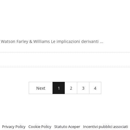
Watson Farley & Williams Le implicazioni derivanti ...
Next
1
2
3
4
A.C.E.P.E.R Copyright © 2020 - Via Demetrio Cosola, 5B - Chivasso (TO) - Italy
 ISCRIZIONE REGISTRO TRASPARENZA MISE Numero di identificazione nel R
Privacy Policy
-
Cookie Policy
-
Statuto Aceper
-
Incentivi pubblici associati