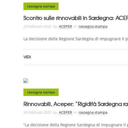
rassegna stampa
Scontro sulle rinnovabili in Sardegna: ACEPE
25 Febbraio 2025
by
ACEPER
in
rassegna stampa
La decisione della Regione Sardegna di impugnare il par
VEDI
rassegna stampa
Rinnovabili, Aceper: “Rigidità Sardegna ral
24 Febbraio 2025
by
ACEPER
in
rassegna stampa
“La decisione della Regione Sardegna di impugnare il p