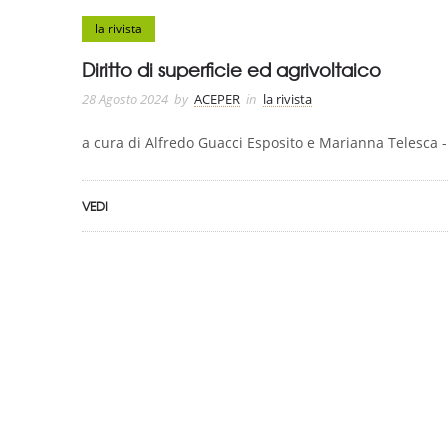
la rivista
Diritto di superficie ed agrivoltaico
28 Agosto 2024
by
ACEPER
in
la rivista
a cura di Alfredo Guacci Esposito e Marianna Telesca - 
VEDI
ASSOCIAZIONE CERTIFICATA