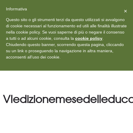
X
Vedi: Protezione dei dati personali
-
Informativa
Chiudi
×
Rilascia recensione
Questo sito o gli strumenti terzi da questo utilizzati si avvalgono
+39 011 18867102
info@aceper.it
Statuto
di cookie necessari al funzionamento ed utili alle finalità illustrate
nella cookie policy. Se vuoi saperne di più o negare il consenso
Aceper
a tutti o ad alcuni cookie, consulta la
cookie policy
.
Chiudendo questo banner, scorrendo questa pagina, cliccando
su un link o proseguendo la navigazione in altra maniera,
acconsenti all’uso dei cookie.
VIedizionemesedelleducaz