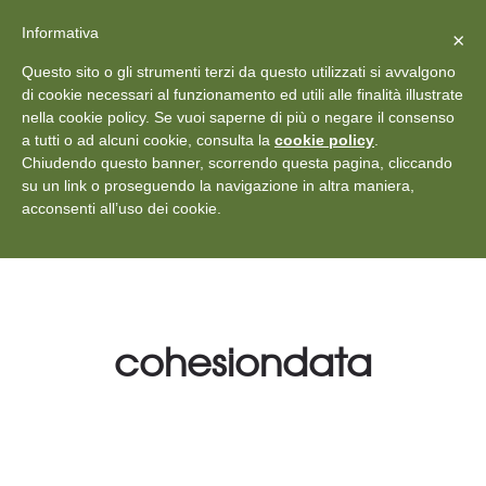
X
Vedi: Protezione dei dati personali
-
Informativa
Chiudi
×
Rilascia recensione
Questo sito o gli strumenti terzi da questo utilizzati si avvalgono
+39 011 18867102
info@aceper.it
Statuto
di cookie necessari al funzionamento ed utili alle finalità illustrate
nella cookie policy. Se vuoi saperne di più o negare il consenso
Aceper
a tutti o ad alcuni cookie, consulta la
cookie policy
.
Chiudendo questo banner, scorrendo questa pagina, cliccando
su un link o proseguendo la navigazione in altra maniera,
acconsenti all’uso dei cookie.
cohesiondata