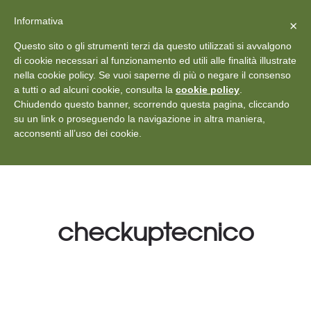
X
Vedi: Protezione dei dati personali
-
Informativa
Chiudi
×
Rilascia recensione
Questo sito o gli strumenti terzi da questo utilizzati si avvalgono
+39 011 18867102
info@aceper.it
Statuto
di cookie necessari al funzionamento ed utili alle finalità illustrate
nella cookie policy. Se vuoi saperne di più o negare il consenso
Aceper
a tutti o ad alcuni cookie, consulta la
cookie policy
.
Chiudendo questo banner, scorrendo questa pagina, cliccando
su un link o proseguendo la navigazione in altra maniera,
acconsenti all’uso dei cookie.
checkuptecnico