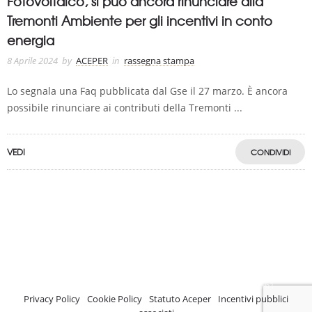
Fotovoltaico, si può ancora rinunciare alla
Tremonti Ambiente per gli incentivi in conto
energia
8 Aprile 2024
by
ACEPER
in
rassegna stampa
Lo segnala una Faq pubblicata dal Gse il 27 marzo. È ancora
possibile rinunciare ai contributi della Tremonti ...
VEDI
CONDIVIDI
A.C.E.P.E.R Copyright © 2020 - Via Demetrio Cosola, 5B - Chivasso (TO) -
Italy
ASSOCIAZIONE CERTIFICATA ISCRIZIONE REGISTRO TRASPARENZA MISE
Numero di identificazione nel Registro: 2018-57811982-61
Privacy Policy
-
Cookie Policy
-
Statuto Aceper
-
Incentivi pubblici