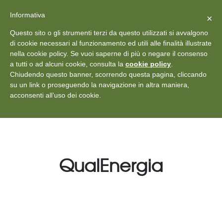
X
Vedi: Protezione dei dati personali
-
Informativa
Chiudi
×
Rilascia recensione
Questo sito o gli strumenti terzi da questo utilizzati si avvalgono
+39 011 18867102
info@aceper.it
Statuto
di cookie necessari al funzionamento ed utili alle finalità illustrate
nella cookie policy. Se vuoi saperne di più o negare il consenso
Aceper
a tutti o ad alcuni cookie, consulta la
cookie policy
.
Chiudendo questo banner, scorrendo questa pagina, cliccando
su un link o proseguendo la navigazione in altra maniera,
acconsenti all’uso dei cookie.
QualEnergia