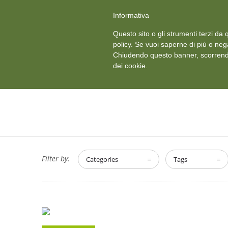
+39 011 18867102
info@aceper.it
Statuto Aceper
Informativa
Ved
Questo sito o gli strumenti terzi da q
HOME
CHI SIAMO
policy. Se vuoi saperne di più o neg
Chiudendo questo banner, scorrendo
dei cookie.
Filter by:
Categories
Tags