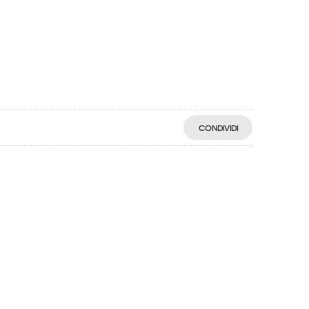
CONDIVIDI
egistro: 2018-57811982-61