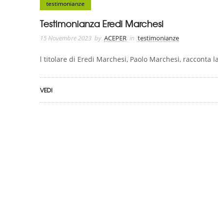
testimonianze
Testimonianza Eredi Marchesi
15 Novembre 2023
by
ACEPER
in
testimonianze
l titolare di Eredi Marchesi, Paolo Marchesi, racconta 
VEDI
ASSOCIAZIONE CERTIFICATA