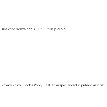
la sua esperienza con ACEPER. “Un piccolo ...
A.C.E.P.E.R Copyright © 2020 - Via Demetrio Cosola, 5B - Chivasso (TO) - Italy
 ISCRIZIONE REGISTRO TRASPARENZA MISE Numero di identificazione nel R
Privacy Policy
-
Cookie Policy
-
Statuto Aceper
-
Incentivi pubblici associati