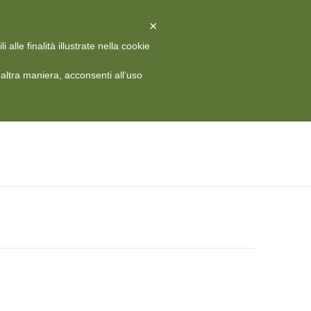
X
Chiudi
×
alle finalità illustrate nella cookie
 HISTORY
MEDIA
CONTATTI
RIVISTA
ITA
ltra maniera, acconsenti all’uso