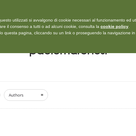
i: Protezione dei dati personali
-
Rilascia recensione
uesto utilizzati si avvalgono di cookie necessari al funzionamento ed utili 
SERVIZI
ISCRIZIONI E TARIFFARIO
DICONO DI NOI
CASE
are il consenso a tutti o ad alcuni cookie, consulta la
cookie policy
.
 questa pagina, cliccando su un link o proseguendo la navigazione in a
paolomarchesi
Authors