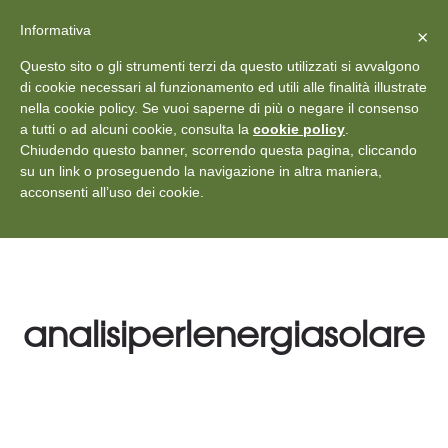
X
Vedi: Protezione dei dati personali
-
Informativa
Chiudi
×
Rilascia recensione
Questo sito o gli strumenti terzi da questo utilizzati si avvalgono
+39 011 18867102
info@aceper.it
Statuto
di cookie necessari al funzionamento ed utili alle finalità illustrate
nella cookie policy. Se vuoi saperne di più o negare il consenso
Aceper
a tutti o ad alcuni cookie, consulta la
cookie policy
.
Chiudendo questo banner, scorrendo questa pagina, cliccando
su un link o proseguendo la navigazione in altra maniera,
acconsenti all’uso dei cookie.
analisiperlenergiasolare