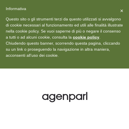
X
Vedi: Protezione dei dati personali
-
Informativa
Chiudi
×
Rilascia recensione
Questo sito o gli strumenti terzi da questo utilizzati si avvalgono
+39 011 18867102
info@aceper.it
Statuto
di cookie necessari al funzionamento ed utili alle finalità illustrate
nella cookie policy. Se vuoi saperne di più o negare il consenso
Aceper
a tutti o ad alcuni cookie, consulta la
cookie policy
.
Chiudendo questo banner, scorrendo questa pagina, cliccando
su un link o proseguendo la navigazione in altra maniera,
acconsenti all’uso dei cookie.
agenparl