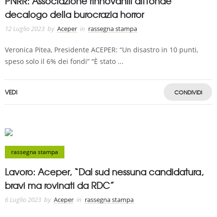
PNRR: Associazione rinnovanili diffonde
decalogo della burocrazia horror
12 Luglio 2023
by
Aceper
in
rassegna stampa
Veronica Pitea, Presidente ACEPER: “Un disastro in 10 punti,
speso solo il 6% dei fondi” “È stato ...
VEDI
CONDIVIDI
rassegna stampa
Lavoro: Aceper, “Dal sud nessuna candidatura,
bravi ma rovinati da RDC”
6 Luglio 2023
by
Aceper
in
rassegna stampa