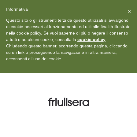
X
Vedi: Protezione dei dati personali
-
Informativa
Chiudi
×
Rilascia recensione
Questo sito o gli strumenti terzi da questo utilizzati si avvalgono
+39 011 18867102
info@aceper.it
Statuto
di cookie necessari al funzionamento ed utili alle finalità illustrate
nella cookie policy. Se vuoi saperne di più o negare il consenso
Aceper
a tutti o ad alcuni cookie, consulta la
cookie policy
.
Chiudendo questo banner, scorrendo questa pagina, cliccando
su un link o proseguendo la navigazione in altra maniera,
acconsenti all’uso dei cookie.
friulisera