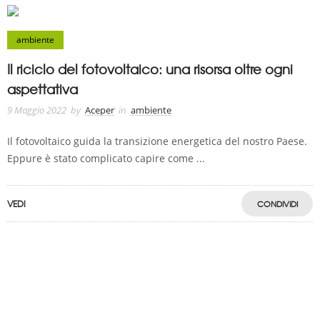
ambiente
Il riciclo del fotovoltaico: una risorsa oltre ogni
aspettativa
9 Maggio 2022
by
Aceper
in
ambiente
Il fotovoltaico guida la transizione energetica del nostro Paese.
Eppure è stato complicato capire come ...
VEDI
CONDIVIDI
A.C.E.P.E.R Copyright © 2020 - Via Demetrio Cosola, 5B - Chivasso (TO) -
Italy