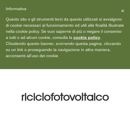
X
Vedi: Protezione dei dati personali
-
Informativa
Chiudi
×
Rilascia recensione
Questo sito o gli strumenti terzi da questo utilizzati si avvalgono
+39 011 18867102
info@aceper.it
Statuto
di cookie necessari al funzionamento ed utili alle finalità illustrate
nella cookie policy. Se vuoi saperne di più o negare il consenso
Aceper
a tutti o ad alcuni cookie, consulta la
cookie policy
.
Chiudendo questo banner, scorrendo questa pagina, cliccando
su un link o proseguendo la navigazione in altra maniera,
acconsenti all’uso dei cookie.
riciclofotovoltaico