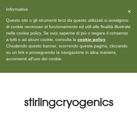
X
Vedi: Protezione dei dati personali
-
Informativa
Chiudi
×
Rilascia recensione
Questo sito o gli strumenti terzi da questo utilizzati si avvalgono
+39 011 18867102
info@aceper.it
Statuto
di cookie necessari al funzionamento ed utili alle finalità illustrate
nella cookie policy. Se vuoi saperne di più o negare il consenso
Aceper
a tutti o ad alcuni cookie, consulta la
cookie policy
.
Chiudendo questo banner, scorrendo questa pagina, cliccando
su un link o proseguendo la navigazione in altra maniera,
acconsenti all’uso dei cookie.
stirlingcryogenics