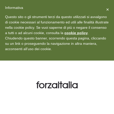
X
Vedi: Protezione dei dati personali
-
Informativa
Chiudi
×
Rilascia recensione
Questo sito o gli strumenti terzi da questo utilizzati si avvalgono
+39 011 18867102
info@aceper.it
Statuto
di cookie necessari al funzionamento ed utili alle finalità illustrate
nella cookie policy. Se vuoi saperne di più o negare il consenso
Aceper
a tutti o ad alcuni cookie, consulta la
cookie policy
.
Chiudendo questo banner, scorrendo questa pagina, cliccando
su un link o proseguendo la navigazione in altra maniera,
acconsenti all’uso dei cookie.
forzaitalia