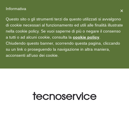
X
Vedi: Protezione dei dati personali
-
Informativa
Chiudi
×
Rilascia recensione
Questo sito o gli strumenti terzi da questo utilizzati si avvalgono
+39 011 18867102
info@aceper.it
Statuto
di cookie necessari al funzionamento ed utili alle finalità illustrate
nella cookie policy. Se vuoi saperne di più o negare il consenso
Aceper
a tutti o ad alcuni cookie, consulta la
cookie policy
.
Chiudendo questo banner, scorrendo questa pagina, cliccando
su un link o proseguendo la navigazione in altra maniera,
acconsenti all’uso dei cookie.
tecnoservice