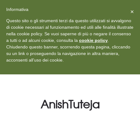
X
Vedi: Protezione dei dati personali
-
Informativa
Chiudi
×
Rilascia recensione
Questo sito o gli strumenti terzi da questo utilizzati si avvalgono
+39 011 18867102
info@aceper.it
Statuto
di cookie necessari al funzionamento ed utili alle finalità illustrate
nella cookie policy. Se vuoi saperne di più o negare il consenso
Aceper
a tutti o ad alcuni cookie, consulta la
cookie policy
.
Chiudendo questo banner, scorrendo questa pagina, cliccando
su un link o proseguendo la navigazione in altra maniera,
acconsenti all’uso dei cookie.
AnishTuteja