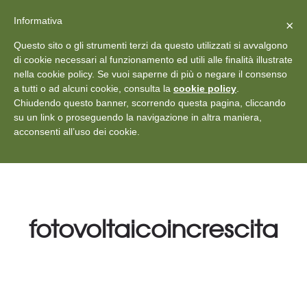
X
Vedi: Protezione dei dati personali
-
Informativa
Chiudi
×
Rilascia recensione
Questo sito o gli strumenti terzi da questo utilizzati si avvalgono
+39 011 18867102
info@aceper.it
Statuto
di cookie necessari al funzionamento ed utili alle finalità illustrate
nella cookie policy. Se vuoi saperne di più o negare il consenso
Aceper
a tutti o ad alcuni cookie, consulta la
cookie policy
.
Chiudendo questo banner, scorrendo questa pagina, cliccando
su un link o proseguendo la navigazione in altra maniera,
acconsenti all’uso dei cookie.
fotovoltaicoincrescita