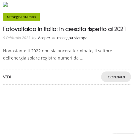
rassegna stampa
Fotovoltaico in Italia: in crescita rispetto al 2021
9 Febbraio 2023
by
Aceper
in
rassegna stampa
Nonostante il 2022 non sia ancora terminato, il settore
dell’energia solare registra numeri da ...
VEDI
CONDIVIDI
A.C.E.P.E.R Copyright © 2020 - Via Demetrio Cosola, 5B - Chivasso (TO) -
Italy
ASSOCIAZIONE CERTIFICATA ISCRIZIONE REGISTRO TRASPARENZA MISE